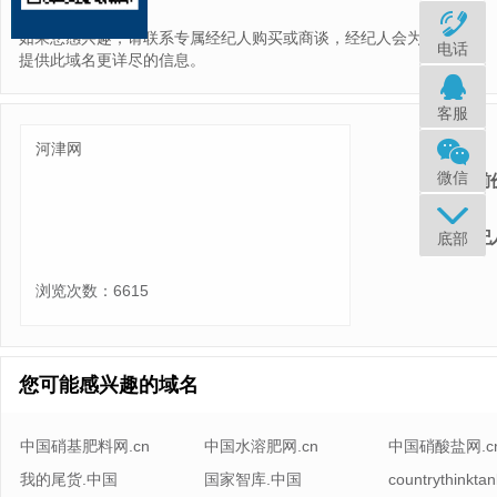
如果您感兴趣，请联系专属经纪人购买或商谈，经纪人会为您
电话
提供此域名更详尽的信息。
客服
河津网
微信
当前
专属经纪
底部
浏览次数：6615
您可能感兴趣的域名
中国硝基肥料网.cn
中国水溶肥网.cn
中国硝酸盐网.c
我的尾货.中国
国家智库.中国
countrythinktan