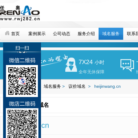
首页
案例展示
公司动态
服务介绍
域名服务
联系
7X24
小时
全年无休保障
当前位置：
首页
>
域名服务
>
议价域名
>
heijinwang.cn
出售中的域名
heijinwang.cn